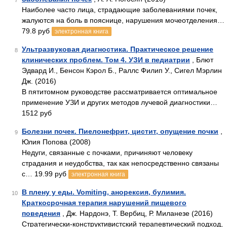
7
Наиболее часто лица, страдающие заболеваниями почек,
жалуются на боль в пояснице, нарушения мочеотделения…
79.8 руб
электронная книга
Ультразвуковая диагностика. Практическое решение
8
клинических проблем. Том 4. УЗИ в педиатрии
, Блют
Эдвард И., Бенсон Кэрол Б., Раллс Филип У., Сигел Мэрлин
Дж. (2016)
В пятитомном руководстве рассматривается оптимальное
применение УЗИ и других методов лучевой диагностики…
1512 руб
Болезни почек. Пиелонефрит, цистит, опущение почки
,
9
Юлия Попова (2008)
Недуги, связанные с почками, причиняют человеку
страдания и неудобства, так как непосредственно связаны
с… 19.99 руб
электронная книга
В плену у еды. Vomiting, анорексия, булимия.
10
Краткосрочная терапия нарушений пищевого
поведения
, Дж. Нардонэ, Т. Вербиц, Р. Миланезе (2016)
Стратегически-конструктивистский терапевтический подход,