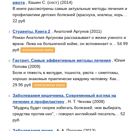
рвота
, Кашин С. (сост.) (2014)
В книге рассмотрены самые актуальные методы лечения и
профилактики детских болезней (краснуха, коклюш, корь…
22 руб
Студенты. Книга 2
, Анатолий Аргунов (2011)
4
Роман Анатолия Аргунова рассказывает о жизни ученого и
врача. Лежа на больничной койке, он вспоминает о… 54.99
руб
электронная книга
Гастрит. Самые эффективные методы лечения
, Юлия
5
Попова (2009)
Боли и тяжесть в желудке, тошнота, рвота – симптомы,
хорошо знакомые практически каждому человеку. Как…
29.95 руб
электронная книга
Заболевания кишечника. Современный взгляд на
6
лечение и профилактику
, Н. Т. Чехова (2008)
"Мудрец будет скорее избегать болезней, чем выбирать
средства против них", - говорил английский писатель… 52
руб
Заболевания почек
, А. А. Погосян (2013)